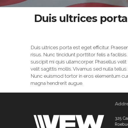
Duis ultrices port
Duis ultrices porta est eget efficitur. Prae
risus. Nunc tincidunt porttitor felis a facilis
suscipit mi quis ullamcorper. Phasellus veli
velit sagittis mollis. Vivamus sed nulla tell
Nunc euismod tortor in eros elementum cursus
magna hendrerit augue.
Addr
325 Car
Roebuc