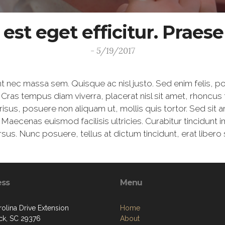
a est eget efficitur. Prae
- 5/19/2017
sent nec massa sem. Quisque ac nisl justo. Sed enim felis,
is. Cras tempus diam viverra, placerat nisl sit amet, rhoncus 
t risus, posuere non aliquam ut, mollis quis tortor. Sed si
us. Maecenas euismod facilisis ultricies. Curabitur tincidunt
. Nunc posuere, tellus at dictum tincidunt, erat libero s
ess
Menu
olina Drive Extension
Home
k, SC 29376
About