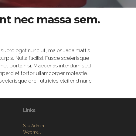
sent nec massa sem.
 posuere eget nunc ut, malesuada mattis
turpis. Nulla facilisi. Fusce scelerisque
t amet porta nisi. Maecenas interdum sed
 imperdiet tortor ullamcorper molestie.
celerisque orci, ultricies eleifend nunc
Links
Site Admin
Webmail