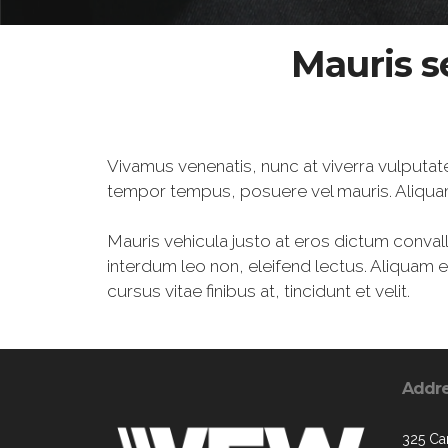
Mauris s
Vivamus venenatis, nunc at viverra vulputate
tempor tempus, posuere vel mauris. Aliquam
Mauris vehicula justo at eros dictum convall
interdum leo non, eleifend lectus. Aliquam
cursus vitae finibus at, tincidunt et velit.
Addr
325 Car