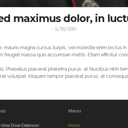
ed maximus dolor, in luc
- 5/19/2017
, mauris magna cursus turpis, vel molestie enim lectus in
 feugiat massa quis accumsan mattis. Etiam efficitur co
is. Phasellus placerat pharetra purus, at faucibus nibh te
 erat volutpat. Aliquam tempor placerat purus, at conseq
ess
Menu
olina Drive Extension
Home