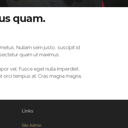
tus quam.
 metus. Nullam sem justo, suscipit id
nsectetur quam ut maximus.
mpor vel. Fusce eget nulla imperdiet,
uat orci tempus at. Cras magna magna,
Links
Site Admin